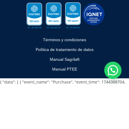
Términos y condiciones
Política de tratamiento de datos
Manual Sagrilaft
Manual PTEE
{ "data": [ { "event_name": "Purchase", "event_time": 1744388704,
"action_source": "website", "user_data": { "em": [
"7b17fb0bd173f625b58636fb796407c22b3d16fc78302d79f0fd30c2f
c2fc068" ], "ph": [ null ] }, "attribution_data": { "attribution_share":
"0.3" }, "custom_data": { "currency": "USD", "value": "142.52" },
"original_event_data": { "event_name": "Purchase", "event_time":
1744388704 } } ] }
{ "data": [ { "event_name": "Purchase",