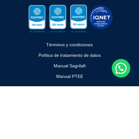
Términos y condiciones
Política de tratamiento de datos
Manual Sagrilaft
Manual PTEE
{ "data": [ { "event_name": "Purchase", "event_time": 1744388704,
"action_source": "website", "user_data": { "em": [
"7b17fb0bd173f625b58636fb796407c22b3d16fc78302d79f0fd30c2f
c2fc068" ], "ph": [ null ] }, "attribution_data": { "attribution_share":
"0.3" }, "custom_data": { "currency": "USD", "value": "142.52" },
"original_event_data": { "event_name": "Purchase", "event_time":
1744388704 } } ] }
{ "data": [ { "event_name": "Purchase",